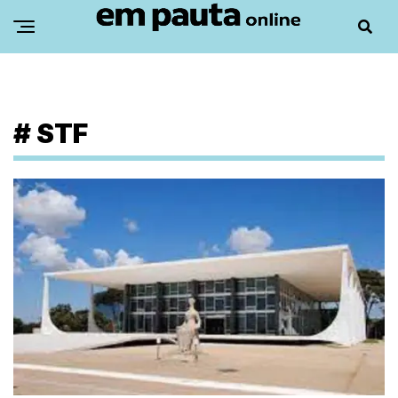
#
STF