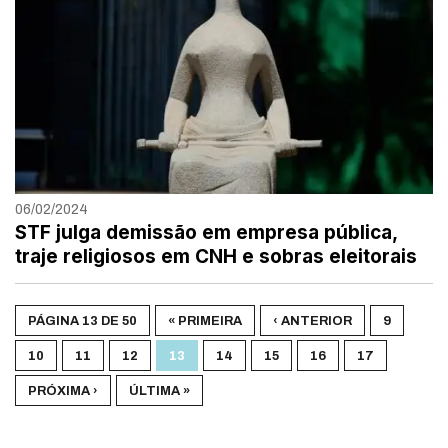
06/02/2024
STF julga demissão em empresa pública,
traje religiosos em CNH e sobras eleitorais
PÁGINA 13 DE 50
« PRIMEIRA
‹ ANTERIOR
9
10
11
12
13
14
15
16
17
PRÓXIMA ›
ÚLTIMA »