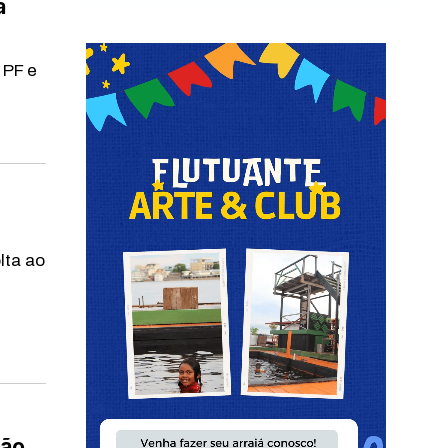
a
 PF e
lta ao
são