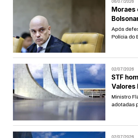
06/07/2026
Moraes 
Bolsonar
Após defes
Polícia do 
02/07/2026
STF hom
Valores 
Ministro F
adotadas p
02/07/2026