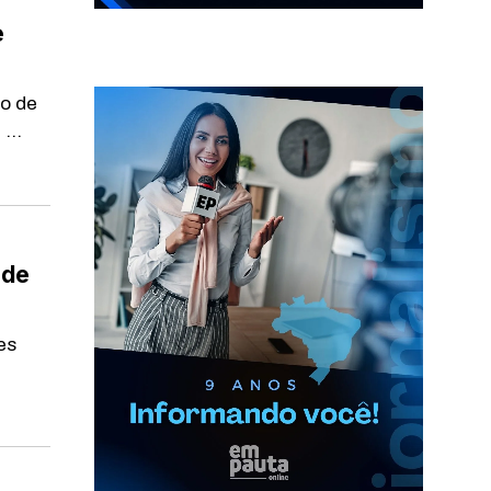
e
ão de
...
 de
es