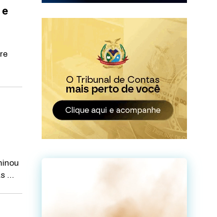
 e
re
minou
 ...