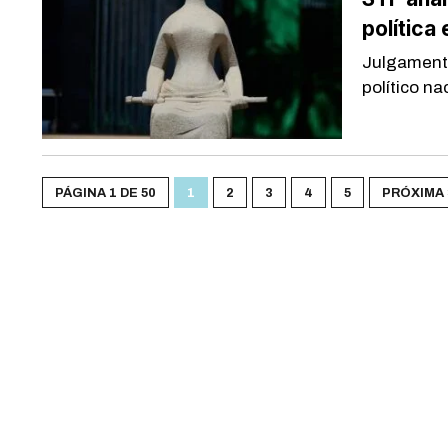
política 
Julgamento
político na
PÁGINA 1 DE 50
1
2
3
4
5
PRÓXIMA 