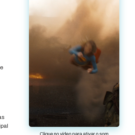
ue
as
ipal
Clique no vídeo para ativar o som