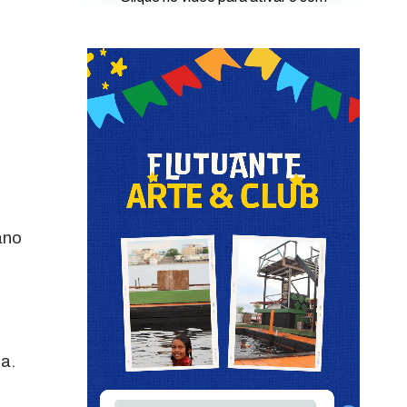
ano
a.