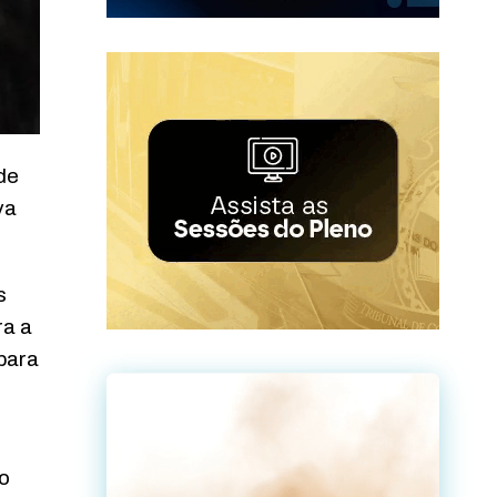
de
va
s
ra a
 para
io