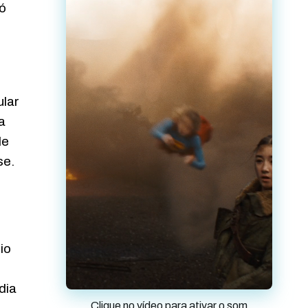
só
ular
a
de
se.
io
dia
Clique no vídeo para ativar o som