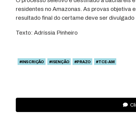
O processo seletivo é destinado a bacharéis e
residentes no Amazonas. As provas objetiva e d
resultado final do certame deve ser divulgado
Texto: Adríssia Pinheiro
#INSCRIÇÃO
#ISENÇÃO
#PRAZO
#TCE-AM
Cl