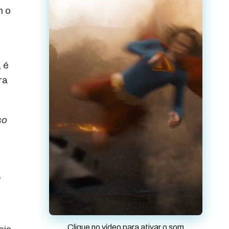
m o
 é
ra
so
,
Clique no vídeo para ativar o som