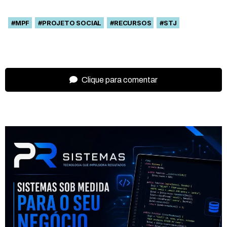
#MPF
#PROJETO SOCIAL
#RECURSOS
#STJ
Clique para comentar