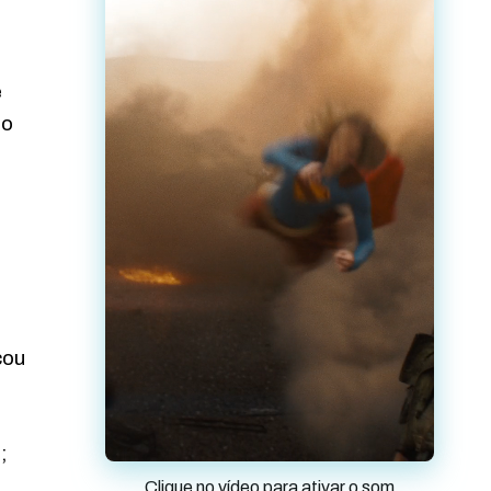
e
io
cou
;
Clique no vídeo para ativar o som