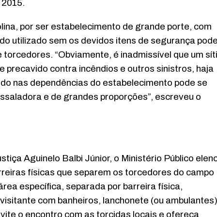
 2015.
olina, por ser estabelecimento de grande porte, com
do utilizado sem os devidos itens de segurança pod
 torcedores. “Obviamente, é inadmissível que um sít
precavido contra incêndios e outros sinistros, haja
rido nas dependências do estabelecimento pode se
assaladora e de grandes proporções”, escreveu o
ustiça Aguinelo Balbi Júnior, o Ministério Público elen
arreiras físicas que separem os torcedores do campo
rea específica, separada por barreira física,
visitante com banheiros, lanchonete (ou ambulantes)
vite o encontro com as torcidas locais e ofereça