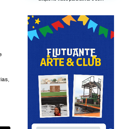
e
ias,