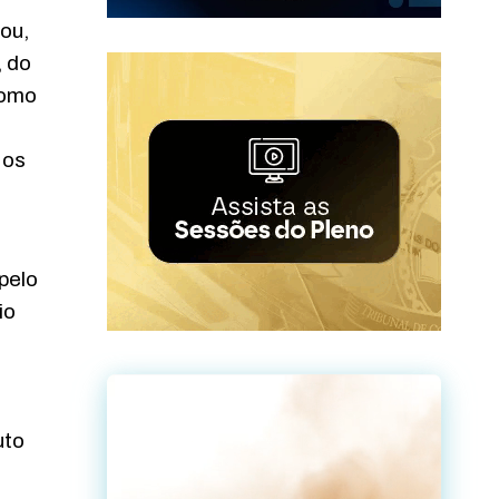
tou,
, do
como
 os
pelo
io
uto