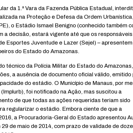
tular da 1.ª Vara da Fazenda Pública Estadual, interdi
ializada na Proteção e Defesa da Ordem Urbanística
MPE), o Estádio Ismael Benigno (conhecido também 
om a decisão, estará vigente até que os responsáveis
 de Esportes Juventude e Lazer (Sejel) – apresentem
beiros do Estado do Amazonas.
o técnico da Polícia Militar do Estado do Amazonas,
ões, a ausência de documento oficial válido, emitido 
pacidade do estádio. O Município de Manaus, por me
(Implurb), foi notificado na Ação, mas suscitou a
mento de que todas as ações requeridas teriam sido
 regularizar o estádio. Embora ciente de que a
e 2016, a Procuradoria-Geral do Estado apresentou A
 29 de maio de 2014, com prazo de validade de doze