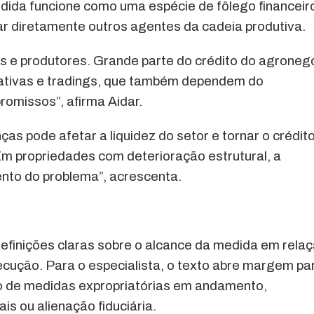
edida funcione como uma espécie de fôlego financeir
ar diretamente outros agentes da cadeia produtiva.
os e produtores. Grande parte do crédito do agroneg
ativas e tradings, que também dependem do
omissos”, afirma Aidar.
s pode afetar a liquidez do setor e tornar o crédit
“Em propriedades com deterioração estrutural, a
nto do problema”, acrescenta.
efinições claras sobre o alcance da medida em rela
cução. Para o especialista, o texto abre margem pa
o de medidas expropriatórias em andamento,
s ou alienação fiduciária.