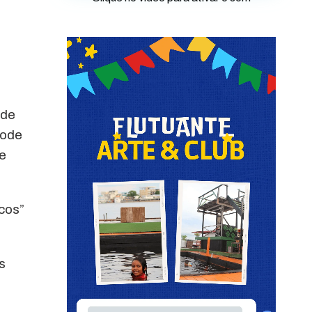
 de
pode
e
icos”
s