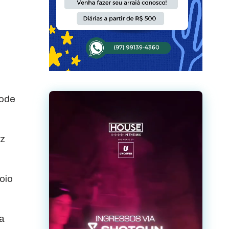
e
pode
uz
oio
 a