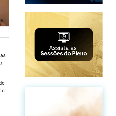
mas
r,
ado
ção