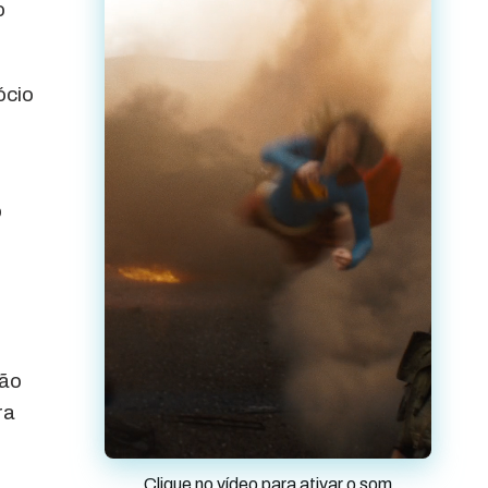
o
ócio
o
ção
ra
Clique no vídeo para ativar o som