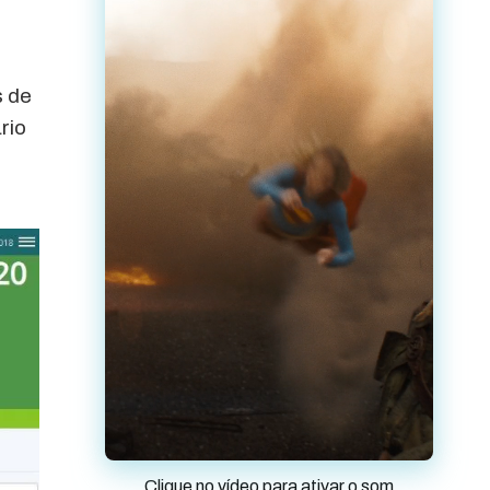
s de
rio
Clique no vídeo para ativar o som