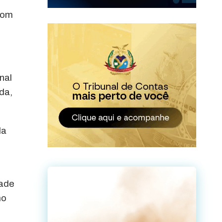
com
nal
da,
da
dade
mo