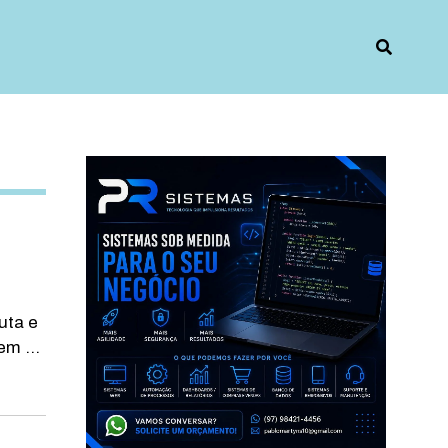
uta e
m ...