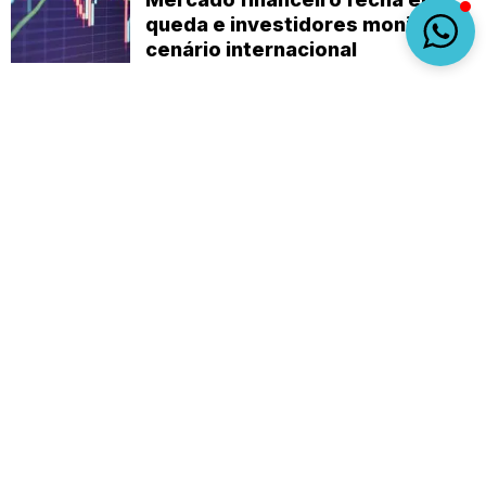
queda e investidores monitoram
cenário internacional
Sobre
Expediente
(92) 9 8482-1414
empautanet@gmail.com
CNPJ 29.008.396/0001-03
© 2019-2026 - Em Pauta Online - Todos os
direitos reservados.