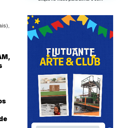
is),
AM,
s
os
 de
,