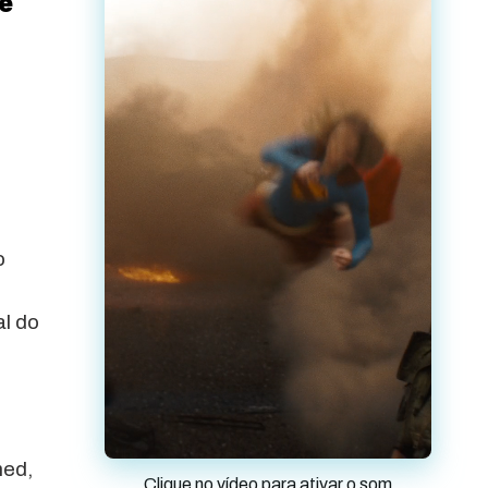
de
o
al do
med,
Clique no vídeo para ativar o som