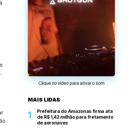
á
is
.
Clique no vídeo para ativar o som
MAIS LIDAS
Prefeitura do Amazonas firma ata
ar
de R$ 1,42 milhão para fretamento
ção
de aeronaves