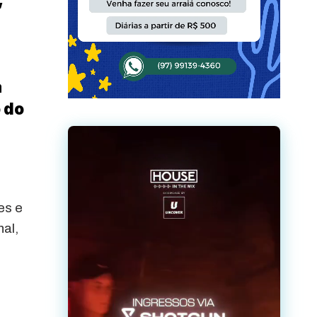
a
 do
es e
al,