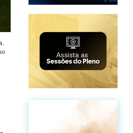
á,
so