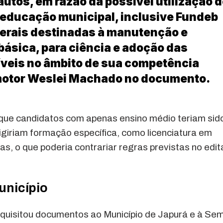
autos, em razão da possível utilização 
 educação municipal, inclusive Fundeb
derais destinadas à manutenção e
ásica, para ciência e adoção das
íveis no âmbito de sua competência
romotor Weslei Machado no documento.
e que candidatos com apenas ensino médio teriam sid
giriam formação específica, como licenciatura em
s, o que poderia contrariar regras previstas no edit
unicípio
requisitou documentos ao Município de Japurá e à Se