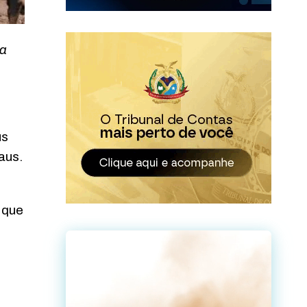
ua
us
aus.
 que