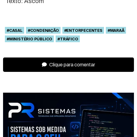
Texto: Ascom
#CASAL
#CONDENAÇÃO
#ENTORPECENTES
#MARAÃ
#MINISTÉRIO PÚBLICO
#TRÁFICO
Clique para comentar