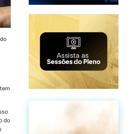
ido
 tem
Isso
o do
s