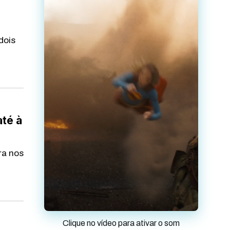
dois
até à
ra nos
Clique no vídeo para ativar o som