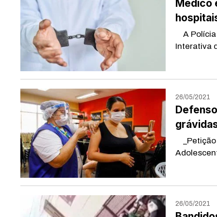
Médico 
hospita
A Polícia 
Interativa 
26/05/2021
Defensor
grávida
_Petição é
Adolescent
26/05/2021
Bandidos