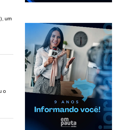
s
), um
u o