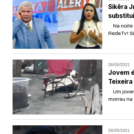
Sikêra J
substitu
Na noite d
RedeTv! Si
26/05/2021
Jovem é 
Teixeira
Um jovem d
morreu na t
26/05/2021