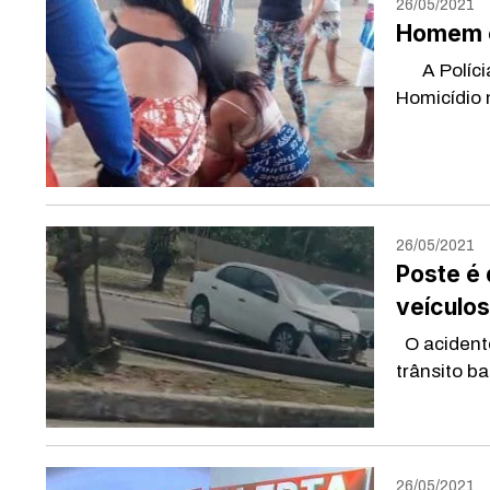
26/05/2021
Homem é
A Polícia 
Homicídio n
26/05/2021
Poste é
veículos
O acidente
trânsito b
26/05/2021