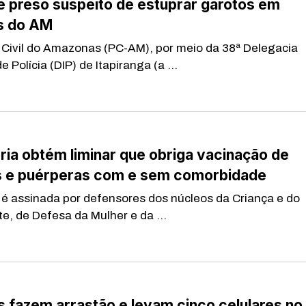
é preso suspeito de estuprar garotos em
is do AM
Civil do Amazonas (PC-AM), por meio da 38ª Delegacia
de Polícia (DIP) de Itapiranga (a ...
ia obtém liminar que obriga vacinação de
s e puérperas com e sem comorbidade
 assinada por defensores dos núcleos da Criança e do
e, de Defesa da Mulher e da ...
 fazem arrastão e levam cinco celulares no