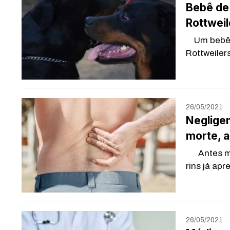
Bebê de
Rottweil
Um bebê de
Rottweilers
26/05/2021
Negligen
morte, a
Antes mes
rins já apr
26/05/2021