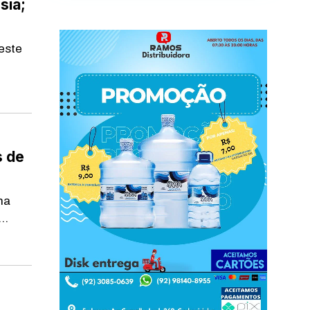
sia;
este
s de
na
..