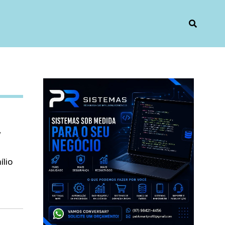
,
lio