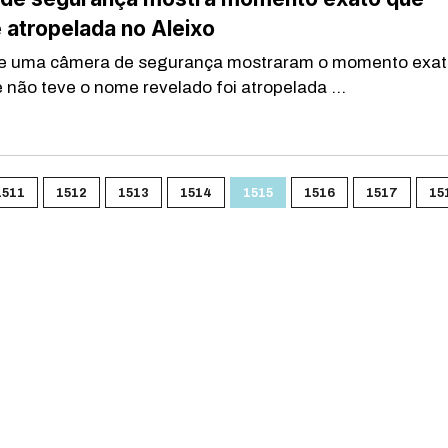
 atropelada no Aleixo
e uma câmera de segurança mostraram o momento exat
 não teve o nome revelado foi atropelada ...
1511
1512
1513
1514
1515
1516
1517
15