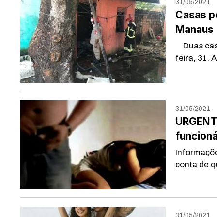
31/05/2021
Casas p
Manaus
Duas casa
feira, 31. 
31/05/2021
URGENTE
funcion
Informaçõ
conta de q
31/05/2021