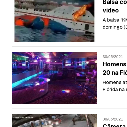
Balsa c
vídeo
A balsa “K
domingo (3
30/05/2021
Homens 
20 na Fl
Homens ati
Flórida na
30/05/2021
Câmera 