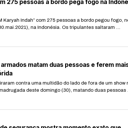
om 275 pessoas a bordo pega fogo na Indoné
M Karyah Indah” com 275 pessoas a bordo pegou fogo, n
0.mai.2021), na Indonésia. Os tripulantes saltaram ...
armados matam duas pessoas e ferem mai
órida
raram contra uma multidão do lado de fora de um show 
 madrugada deste domingo (30), matando duas pessoas .
de segurança mostra momento exato que