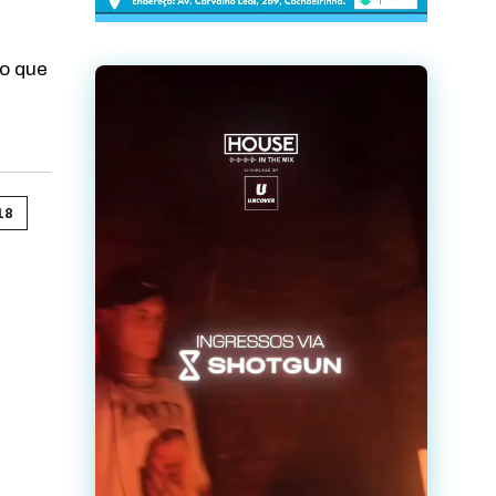
o que
18