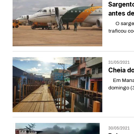
Sargento
antes de
O sargento
traficou c
31/05/2021
Cheia do
Em Manaus,
domingo (3
30/05/2021