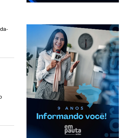
da-
s
o