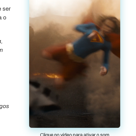
e ser
a o
a,
em
rgos
Clique no vídeo para ativar o som