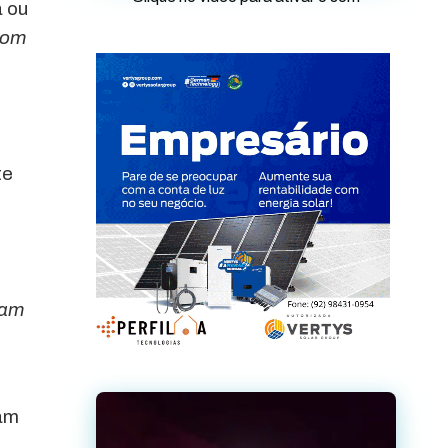
a ou
com
te
mam
tam
.