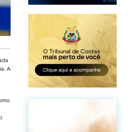
tada
a. A
como
o