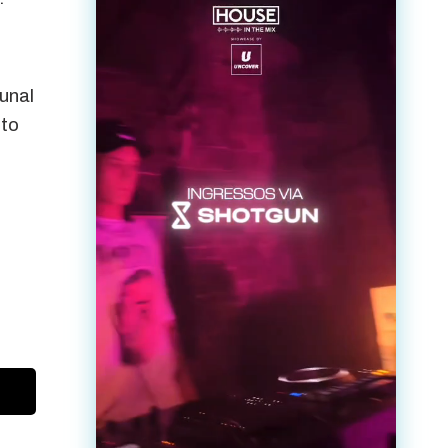
unal
ito