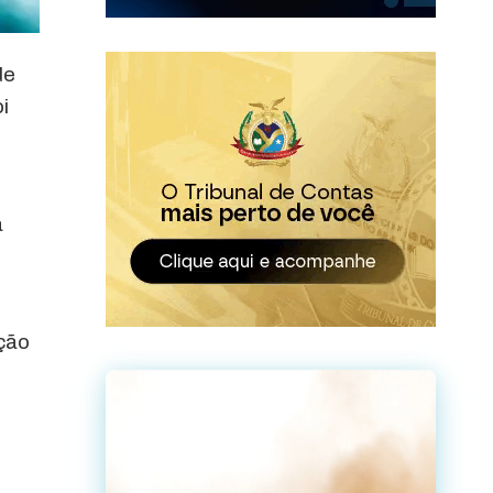
de
i
a
ção