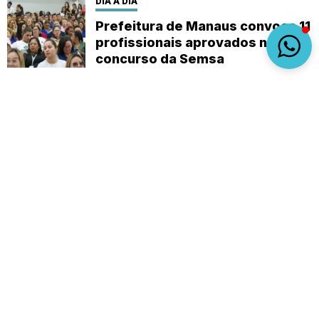
DIA A DIA
Prefeitura de Manaus convoca 11
profissionais aprovados no
concurso da Semsa
Sobre
Expediente
(92) 9 8482-1414
empautanet@gmail.com
CNPJ 29.008.396/0001-03
© 2019-2026 - Em Pauta Online - Todos os