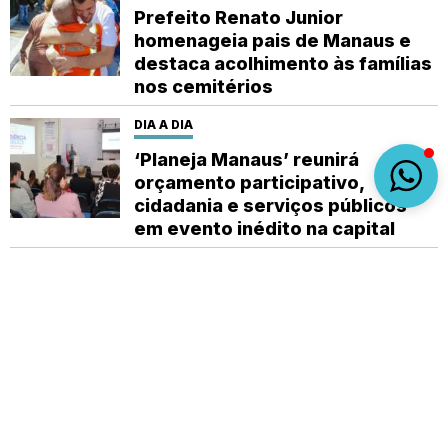
Prefeito Renato Junior
homenageia pais de Manaus e
destaca acolhimento às famílias
nos cemitérios
DIA A DIA
‘Planeja Manaus’ reunirá
orçamento participativo,
cidadania e serviços públicos
em evento inédito na capital
DIA A DIA
Cemitérios de Manaus estão
prontos para o Dia dos Pais