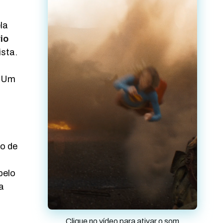
la
io
ista.
. Um
m
ro de
pelo
a
Clique no vídeo para ativar o som