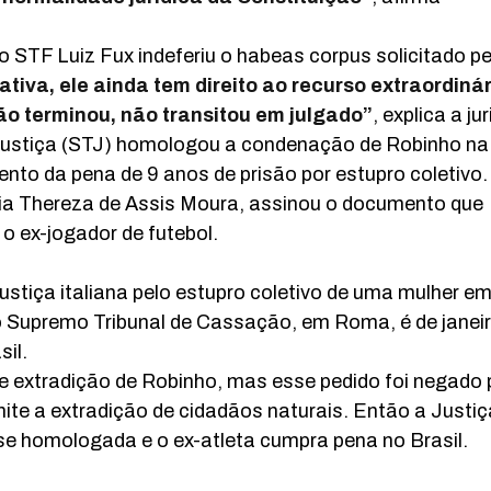
do STF Luiz Fux indeferiu o habeas corpus solicitado pe
iva, ele ainda tem direito ao recurso extraordinár
ão terminou, não transitou em julgado”
, explica a jur
e Justiça (STJ) homologou a condenação de Robinho na
mento da pena de 9 anos de prisão por estupro coletivo
aria Thereza de Assis Moura, assinou o documento que
o ex-jogador de futebol.
ustiça italiana pelo estupro coletivo de uma mulher e
do Supremo Tribunal de Cassação, em Roma, é de janei
sil.
 de extradição de Robinho, mas esse pedido foi negado 
ite a extradição de cidadãos naturais. Então a Justiç
se homologada e o ex-atleta cumpra pena no Brasil.