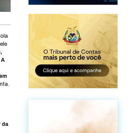
iola
ele
,
 A
uem
nta.
r da