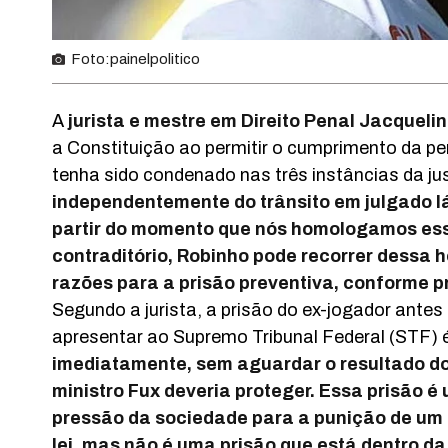
Foto:painelpolitico
A
jurista e mestre em Direito Penal Jacquelin
a Constituição ao permitir o cumprimento da pe
tenha sido condenado nas três instâncias da jus
independentemente do trânsito em julgado l
partir do momento que nós homologamos essa 
contraditório, Robinho pode recorrer dessa
razões para a prisão preventiva, conforme 
Segundo a jurista, a prisão do ex-jogador antes 
apresentar ao Supremo Tribunal Federal (STF) é
imediatamente, sem aguardar o resultado do 
ministro Fux deveria proteger. Essa prisão é
pressão da sociedade para a punição de um c
lei, mas não é uma prisão que está dentro da