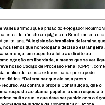
e Valles
afirmou que a prisão do ex-jogador Robinho v
na antes do trânsito em julgado no Brasil, mesmo que 
tiça italiana.
“A legislação brasileira determina que
á, nós temos que homologar a decisão estrangeira.
sentença, em respeito à lei e ao direito ao
 homologação em liberdade, a menos que se verifiq
prevê nosso Código de Processo Penal (CPP)”
, come
da análise do recurso extraordinário que ele pode
 midiática.
“Determinar que ele seja preso
recurso, vai contra a própria Constituição, que o
 uma resposta ao clamor popular, é uma resposta à
rime muito cruel e que deve ser punido com o rigo
 normalidade jurídica da Constituição”
, afirma