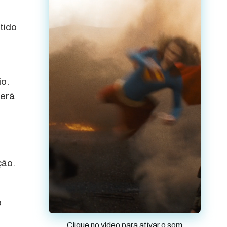
tido
io.
será
ção.
o
Clique no vídeo para ativar o som