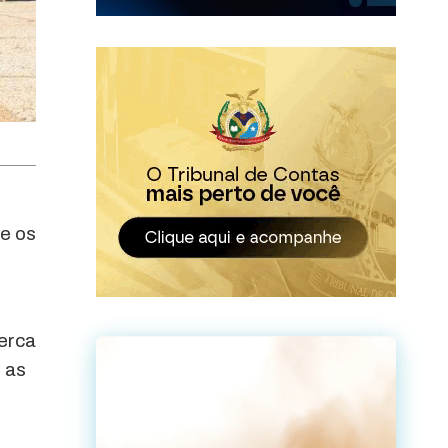
e os
perca
 as