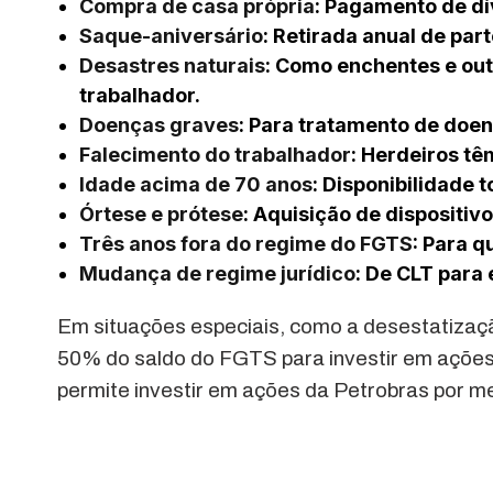
Compra de casa própria
: Pagamento de dí
Saque-aniversário
: Retirada anual de part
Desastres naturais
: Como enchentes e ou
trabalhador.
Doenças graves
: Para tratamento de doe
Falecimento do trabalhador
: Herdeiros tê
Idade acima de 70 anos
: Disponibilidade t
Órtese e prótese
: Aquisição de dispositiv
Três anos fora do regime do FGTS
: Para q
Mudança de regime jurídico
: De CLT para 
Em situações especiais, como a desestatizaçã
50% do saldo do FGTS para investir em açõe
permite investir em ações da Petrobras por m