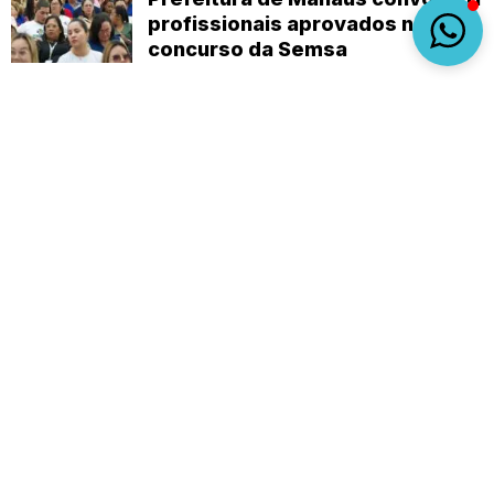
profissionais aprovados no
concurso da Semsa
Sobre
Expediente
(92) 9 8482-1414
empautanet@gmail.com
CNPJ 29.008.396/0001-03
© 2019-2026 - Em Pauta Online - Todos os
direitos reservados.