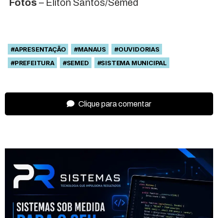
Fotos
– Eliton Santos/Semed
#APRESENTAÇÃO
#MANAUS
#OUVIDORIAS
#PREFEITURA
#SEMED
#SISTEMA MUNICIPAL
Clique para comentar