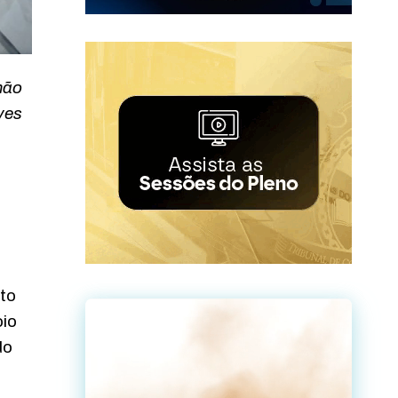
mão
ves
oto
oio
do