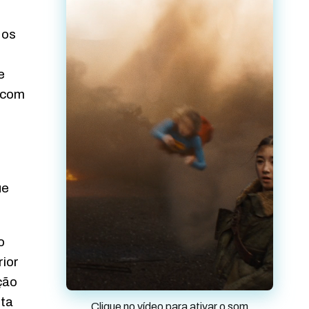
 os
e
 com
ue
o
rior
ção
lta
Clique no vídeo para ativar o som