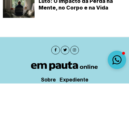
Luto: O Impacto da Perda na
Mente, no Corpo e na Vida
Sobre
Expediente
(92) 9 8482-1414
empautanet@gmail.com
CNPJ 29.008.396/0001-03
© 2019-2026 - Em Pauta Online - Todos os
direitos reservados.