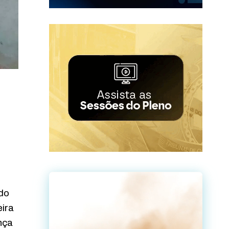
 do
eira
nça