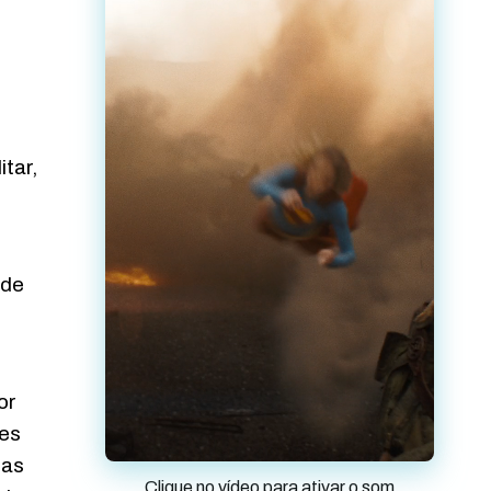
tar,
 de
or
des
 as
Clique no vídeo para ativar o som