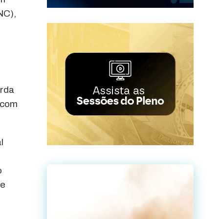
NC),
erda
r com
l
o
de