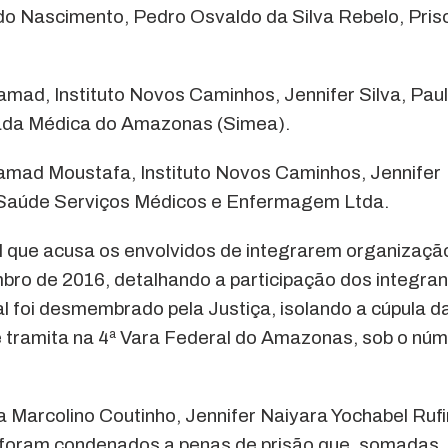
 do Nascimento, Pedro Osvaldo da Silva Rebelo, Prisc
mad, Instituto Novos Caminhos, Jennifer Silva, Pau
grada Médica do Amazonas (Simea).
mad Moustafa, Instituto Novos Caminhos, Jennifer
tal Saúde Serviços Médicos e Enfermagem Ltda.
l que acusa os envolvidos de integrarem organizaçã
ro de 2016, detalhando a participação dos integra
l foi desmembrado pela Justiça, isolando a cúpula d
 tramita na 4ª Vara Federal do Amazonas, sob o nú
.
 Marcolino Coutinho, Jennifer Naiyara Yochabel Ruf
o foram condenados a penas de prisão que, somadas,