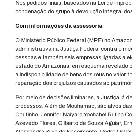
Nos pedidos finais, baseados na Lei de Improb
condenação do grupo à devolução integral do
Com informações da assessoria
O Ministério Público Federal (MPF) no Amazo
administrativa na Justiça Federal contra o 
pessoas e também seis empresas ligadas a ele
estado do Amazonas, em esquema revelado p
a indisponibilidade de bens dos réus no valor 
reparação dos prejuízos causados ao patrimô
Por meio de decisões liminares, a Justiça já 
processos. Além de Mouhamad, são alvos das 
Coutinho, Jennifer Naiyara Yochabel Rufino Co
Azevedo Flores, Gilberto de Souza Aguiar, E
Alessandra Silva do Nascimento, Pedro Osvald