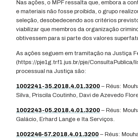
Nas ações, o MPF ressalta que, embora a con
e materiais não fosse proibida, o grupo reali
seleção, desobedecendo aos critérios previsto
viabilizar que membros da organização crimin
obtivessem para si parte dos valores superf
As ações seguem em tramitação na Justiça F
(https://pje1g.trf1.jus.br/pje/ConsultaPublica
processual na Justiça são:
1002241-35.2018.4.01.3200
– Réus: Mouha
Silva, Priscila Coutinho, Davi de Azevedo Flor
1002243-05.2018.4.01.3200
– Réus: Mouha
Galácio, Erhard Lange e Ita Serviços.
1002246-57.2018.4.01.3200
– Réus: Mouham