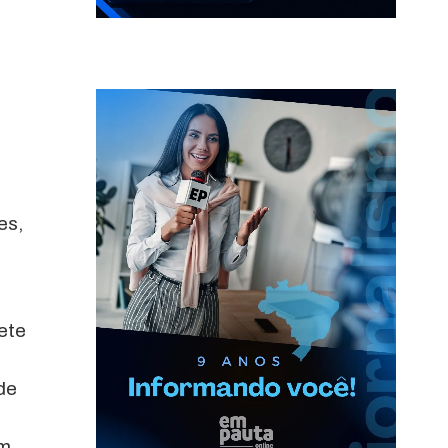
es,
sete
de
ém