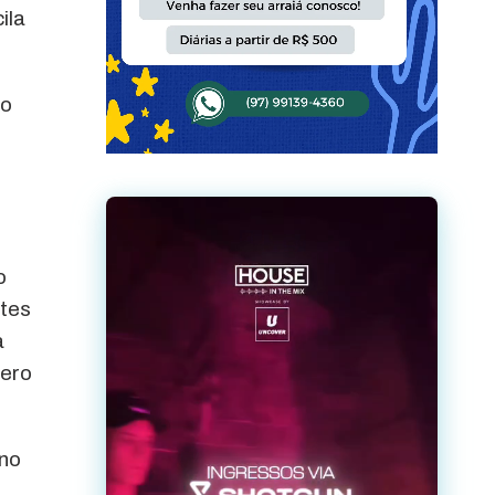
ila
lo
o
ntes
a
mero
ino