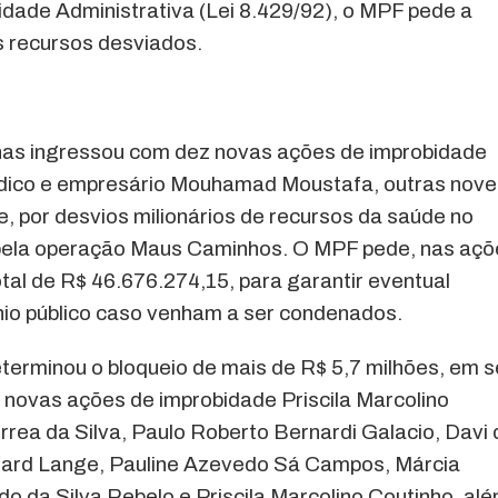
idade Administrativa (Lei 8.429/92), o MPF pede a
s recursos desviados.
nas ingressou com dez novas ações de improbidade
médico e empresário Mouhamad Moustafa, outras nove
, por desvios milionários de recursos da saúde no
ela operação Maus Caminhos. O MPF pede, nas açõ
total de R$ 46.676.274,15, para garantir eventual
nio público caso venham a ser condenados.
determinou o bloqueio de mais de R$ 5,7 milhões, em 
novas ações de improbidade Priscila Marcolino
rrea da Silva, Paulo Roberto Bernardi Galacio, Davi 
rhard Lange, Pauline Azevedo Sá Campos, Márcia
o da Silva Rebelo e Priscila Marcolino Coutinho, al