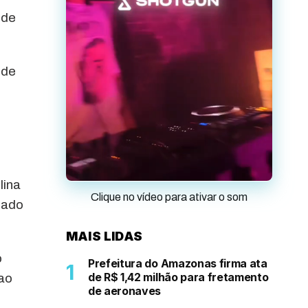
 de
 de
lina
Clique no vídeo para ativar o som
tado
MAIS LIDAS
o
Prefeitura do Amazonas firma ata
de R$ 1,42 milhão para fretamento
 ao
de aeronaves