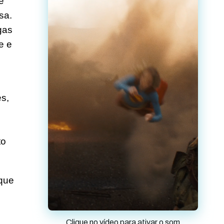
e
sa.
gas
e e
es,
to
 que
s
Clique no vídeo para ativar o som