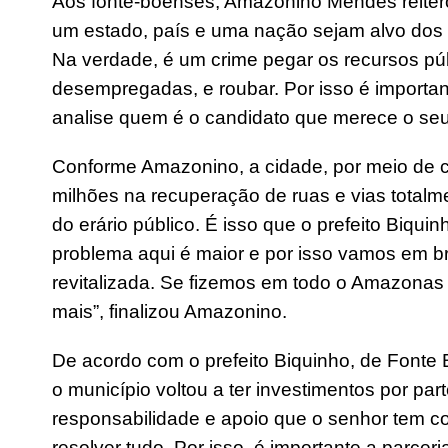
Aos fonte-boenses, Amazonino Mendes reiterou
um estado, país e uma nação sejam alvo dos 
Na verdade, é um crime pegar os recursos pú
desempregadas, e roubar. Por isso é importa
analise quem é o candidato que merece o seu
Conforme Amazonino, a cidade, por meio de c
milhões na recuperação de ruas e vias totalme
do erário público. É isso que o prefeito Biqu
problema aqui é maior e por isso vamos em bre
revitalizada. Se fizemos em todo o Amazonas
mais”, finalizou Amazonino.
De acordo com o prefeito Biquinho, de Font
o município voltou a ter investimentos por pa
responsabilidade e apoio que o senhor tem c
resolver tudo. Por isso, é importante a parce