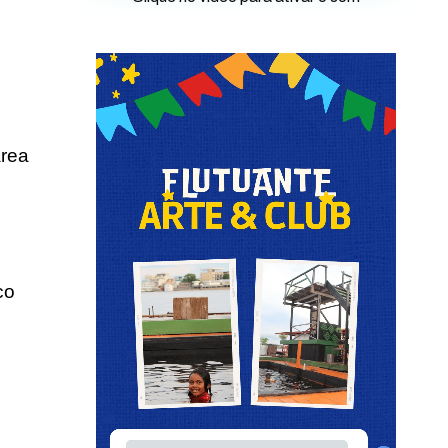
área
co