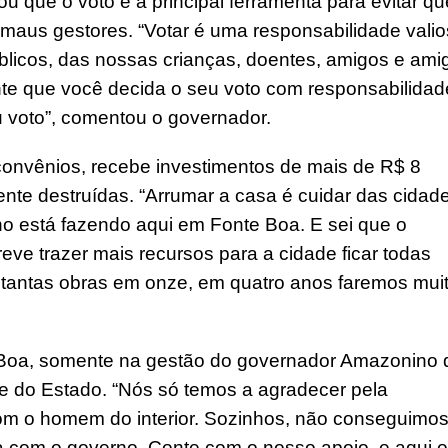
 que o voto é a principal ferramenta para evitar qu
maus gestores. “Votar é uma responsabilidade valio
blicos, das nossas crianças, doentes, amigos e ami
nte que você decida o seu voto com responsabilidad
 voto”, comentou o governador.
onvênios, recebe investimentos de mais de R$ 8
nte destruídas. “Arrumar a casa é cuidar das cidad
inho está fazendo aqui em Fonte Boa. E sei que o
ve trazer mais recursos para a cidade ficar todas
 tantas obras em onze, em quatro anos faremos mui
e Boa, somente na gestão do governador Amazonino
rte do Estado. “Nós só temos a agradecer pela
om o homem do interior. Sozinhos, não conseguimo
ria com o governo. Conte com o nosso apoio, e aqui o