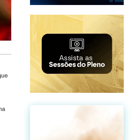
que
na