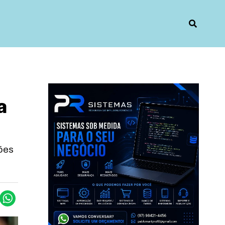
a
ções