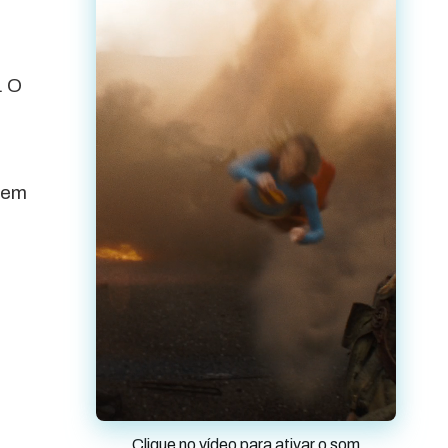
. O
 em
Clique no vídeo para ativar o som