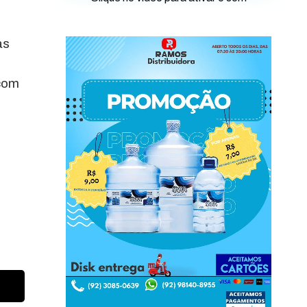
as
 com