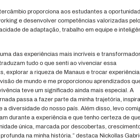
ntercâmbio proporciona aos estudantes a oportunida
tworking e desenvolver competências valorizadas pel
cidade de adaptação, trabalho em equipe e inteligê
 uma das experiências mais incríveis e transformado
e traduzam tudo o que senti ao vivenciar essa
, explorar a riqueza de Manaus e trocar experiênci
 visão de mundo e me proporcionou aprendizados qu
ivência teve um significado ainda mais especial. A
nada passa a fazer parte da minha trajetória, inspir
 a diversidade do nosso país. Além disso, levo comi
m durante a experiência e que tenho certeza de qu
unidade única, marcada por descobertas, cresciment
rofunda na minha história.” destaca Nickollas Gabri