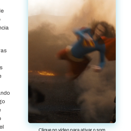
de
o
ncia
ras
as
e
ando
go
e
o
el
Clique no vídeo para ativar o som