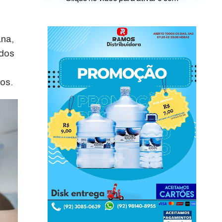
ana,
 dos
os.