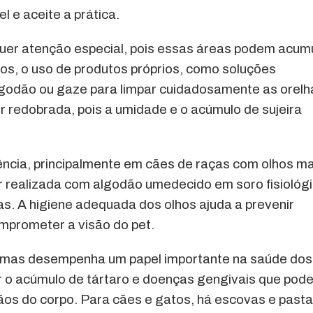
l e aceite a prática.
uer atenção especial, pois essas áreas podem acum
dos, o uso de produtos próprios, como soluções
algodão ou gaze para limpar cuidadosamente as orelh
r redobrada, pois a umidade e o acúmulo de sujeira
ência, principalmente em cães de raças com olhos ma
r realizada com algodão umedecido em soro fisiológi
 A higiene adequada dos olhos ajuda a prevenir
mprometer a visão do pet.
a, mas desempenha um papel importante na saúde dos
r o acúmulo de tártaro e doenças gengivais que pod
os do corpo. Para cães e gatos, há escovas e past