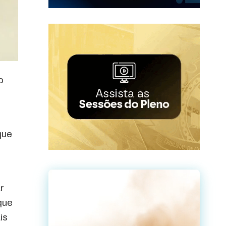
o
e
que
r
que
is