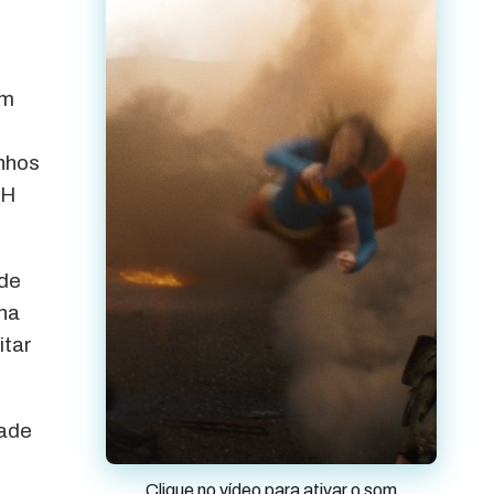
êm
nhos
pH
 de
 na
itar
dade
Clique no vídeo para ativar o som