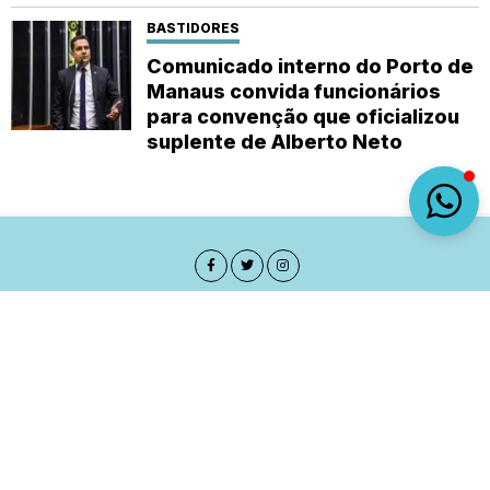
BASTIDORES
Comunicado interno do Porto de
Manaus convida funcionários
para convenção que oficializou
suplente de Alberto Neto
Sobre
Expediente
(92) 9 8482-1414
empautanet@gmail.com
CNPJ 29.008.396/0001-03