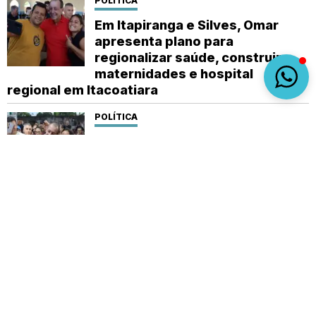
POLÍTICA
Em Itapiranga e Silves, Omar
apresenta plano para
regionalizar saúde, construir
maternidades e hospital
regional em Itacoatiara
POLÍTICA
Em Anamã e Codajás, Omar
apresenta propostas para que a
região volte a receber
investimentos do governo do
estado