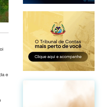
oi
da e
e