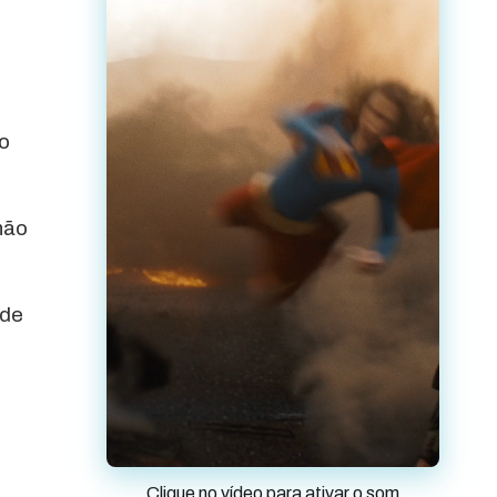
do
não
ide
Clique no vídeo para ativar o som