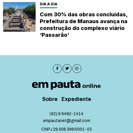
Pela primeira vez, São Paulo
recebe o Encontro dos Bumbás e
fortalece a presença da cultura
amazônica no Sudeste
DIA A DIA
Com 30% das obras concluídas,
Prefeitura de Manaus avança na
construção do complexo viário
‘Passarão’
Sobre
Expediente