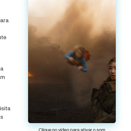
para
nte
 a
am
isita
es
Clique no vídeo para ativar o som