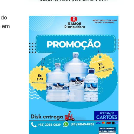
odo
e em