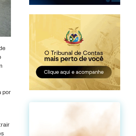
 de
o
m
 por
rair
es