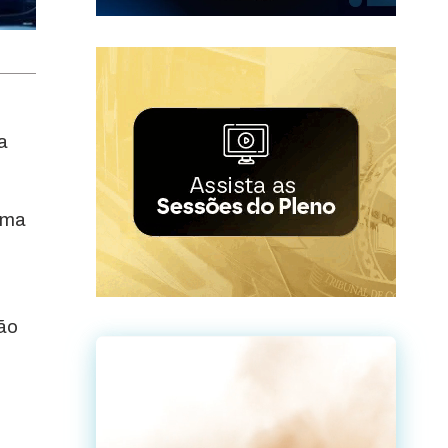
a
rma
ção