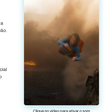
ta
ção.
cial
o
Clique no vídeo para ativar o som