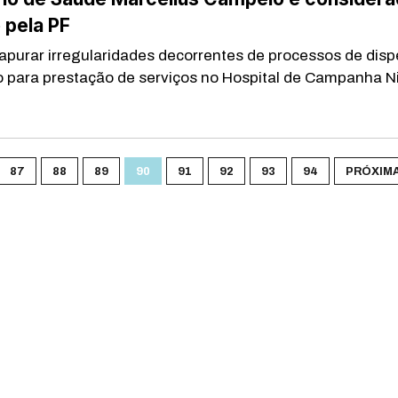
 pela PF
 apurar irregularidades decorrentes de processos de dis
ão para prestação de serviços no Hospital de Campanha Ni
87
88
89
90
91
92
93
94
PRÓXIMA