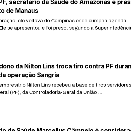
PF, secretário da Saúde do Amazonas é pres
to de Manaus
eração, ele voltava de Campinas onde cumpria agenda
 Ele se apresentou e foi preso, segundo a Superintedência
 dono da Nilton Lins troca tiro contra PF dura
da operação Sangria
 empresário Nilton Lins recebeu a base de tiros servidore
eral (PF), da Controladoria-Geral da União ...
rio de Saúde Marcellus Câmpelo é consider