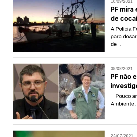
16/09/2021
PF mira 
de cocaí
A Polícia 
para desar
de ...
09/08/2021
PF não 
investig
Pouco ante
Ambiente, 
24/07/2021