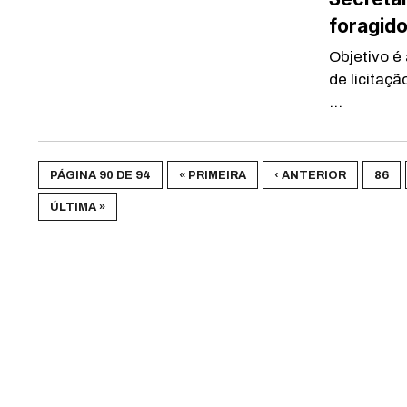
foragido
Objetivo é
de licitaç
...
PÁGINA 90 DE 94
« PRIMEIRA
‹ ANTERIOR
86
ÚLTIMA »