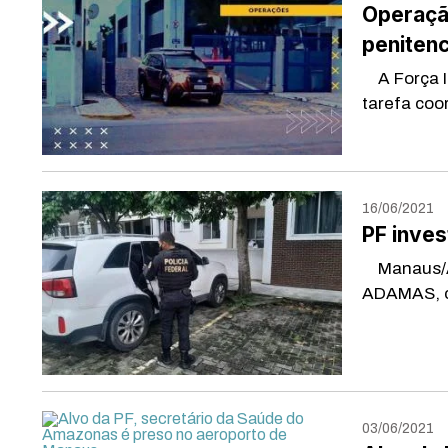
Operaçã
penitenc
A Força I
tarefa coor
16/06/2021
PF inves
Manaus/AM 
ADAMAS, cu
03/06/2021