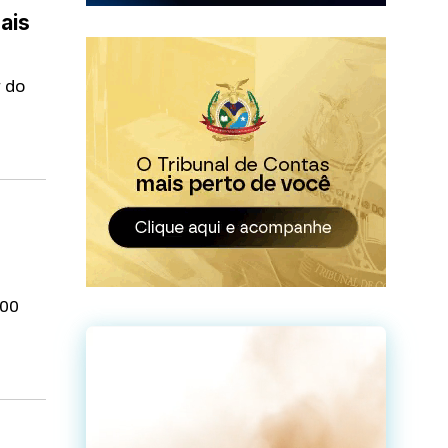
ais
 do
100