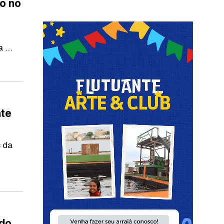
o no
 ...
nte
s da
ado