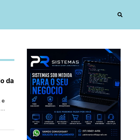
do da
 e
..