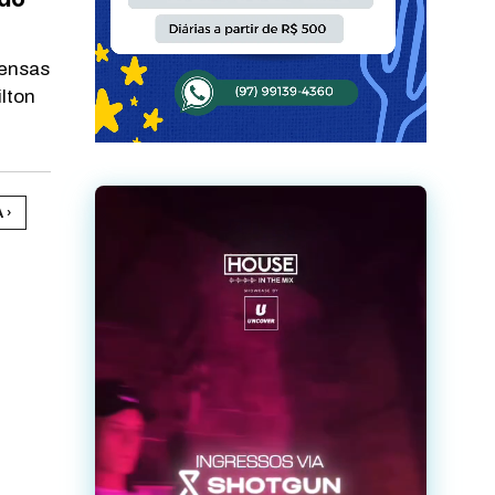
pensas
lton
 ›