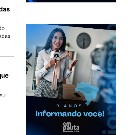
adas
ão
ladas
que
eio