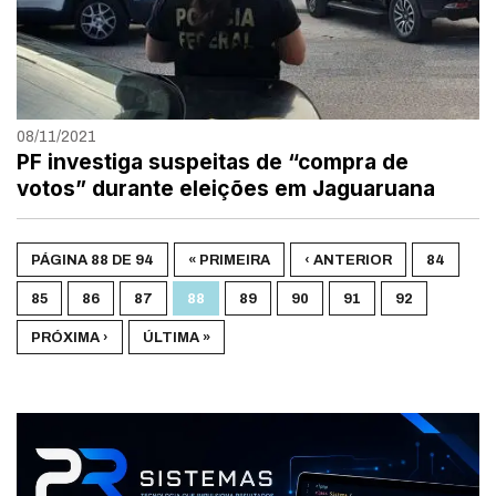
08/11/2021
PF investiga suspeitas de “compra de
votos” durante eleições em Jaguaruana
PÁGINA 88 DE 94
« PRIMEIRA
‹ ANTERIOR
84
85
86
87
88
89
90
91
92
PRÓXIMA ›
ÚLTIMA »