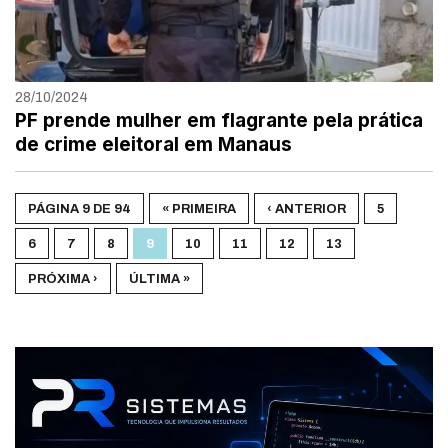
28/10/2024
PF prende mulher em flagrante pela prática
de crime eleitoral em Manaus
PÁGINA 9 DE 94
« PRIMEIRA
‹ ANTERIOR
5
6
7
8
9
10
11
12
13
PRÓXIMA ›
ÚLTIMA »