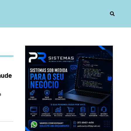
aude
e