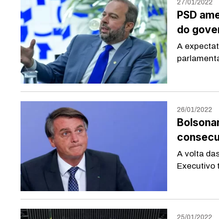
27/01/2022
PSD amea
do gove
A expectat
parlamentar
26/01/2022
Bolsonar
consecu
A volta da
Executivo t
25/01/2022