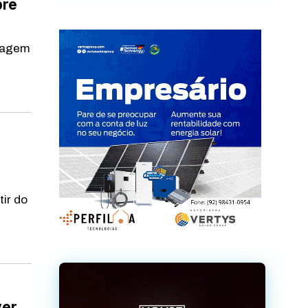
bre
magem
tir do
ver