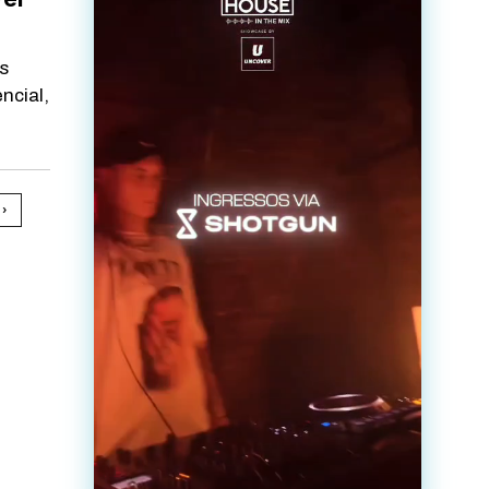
s
ncial,
›