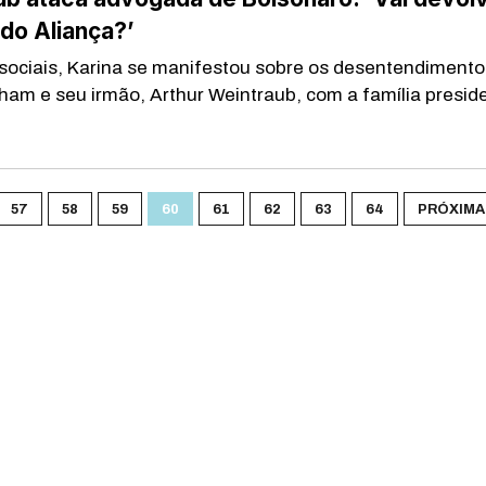
 do Aliança?’
sociais, Karina se manifestou sobre os desentendimento
ham e seu irmão, Arthur Weintraub, com a família preside
57
58
59
60
61
62
63
64
PRÓXIMA 