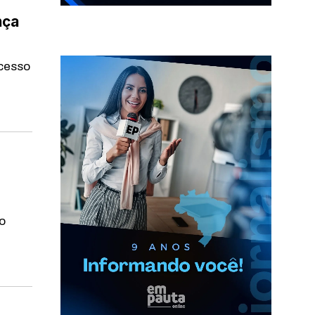
nça
ecesso
do