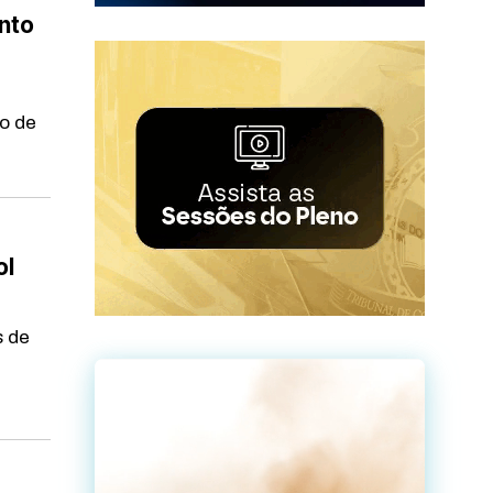
nto
o de
ol
s de