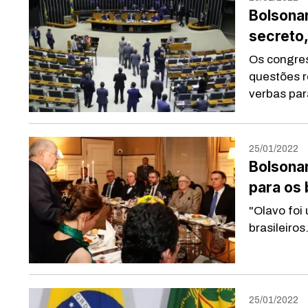
Bolsonar
secreto,
Os congres
questões r
verbas para
25/01/2022
Bolsonar
para os 
"Olavo foi
brasileiro
25/01/2022