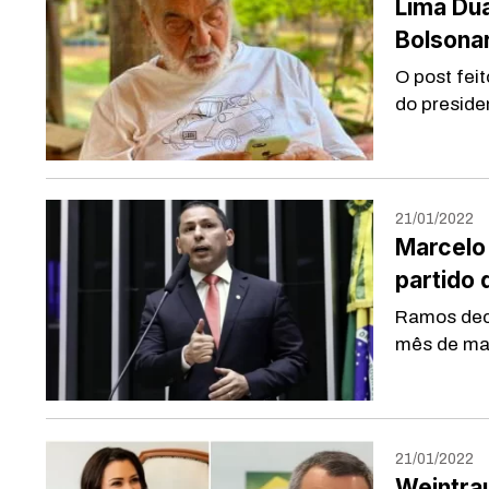
Lima Dua
Bolsona
O post fe
do preside
21/01/2022
Marcelo
partido
Ramos decl
mês de ma
21/01/2022
Weintrau