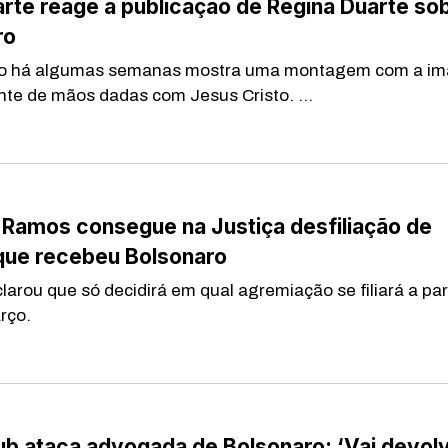
rte reage a publicação de Regina Duarte so
ro
ito há algumas semanas mostra uma montagem com a i
nte de mãos dadas com Jesus Cristo. ...
 Ramos consegue na Justiça desfiliação de
 que recebeu Bolsonaro
arou que só decidirá em qual agremiação se filiará a par
rço.
b ataca advogada de Bolsonaro: ‘Vai devol