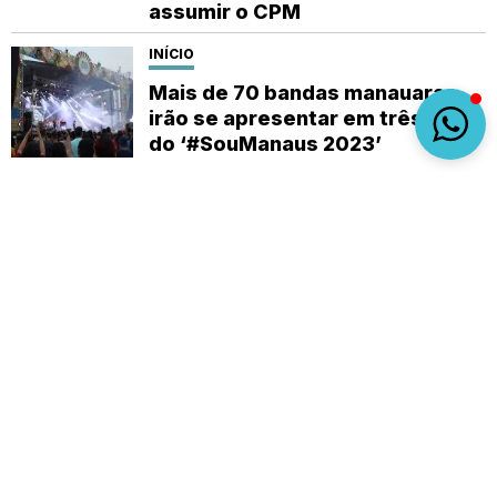
assumir o CPM
INÍCIO
Mais de 70 bandas manauaras
irão se apresentar em três dias
do ‘#SouManaus 2023’
Sobre
Expediente
(92) 9 8482-1414
empautanet@gmail.com