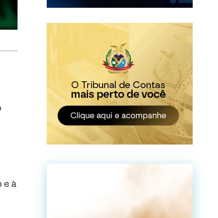
o
 e à