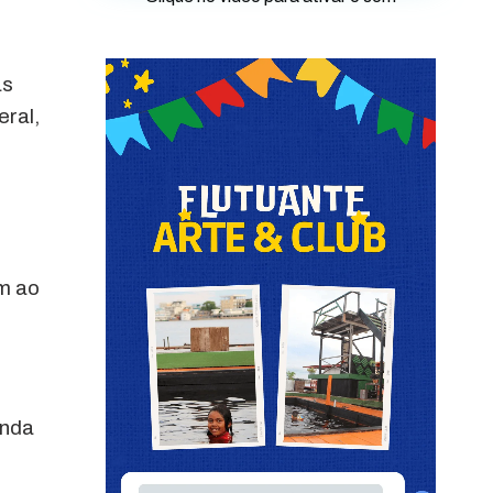
as
eral,
am ao
enda