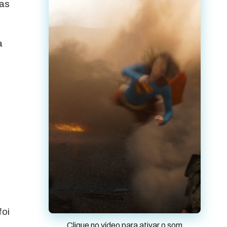
das
a
foi
Clique no vídeo para ativar o som