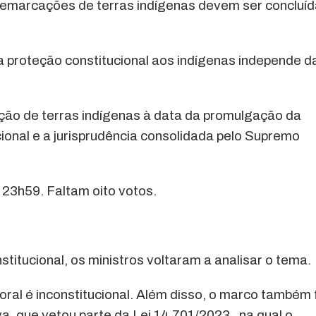
emarcações de terras indígenas devem ser concluí
a proteção constitucional aos indígenas independe d
ção de terras indígenas à data da promulgação da
cional e a jurisprudência consolidada pelo Supremo
s 23h59. Faltam oito votos.
titucional, os ministros voltaram a analisar o tema.
al é inconstitucional. Além disso, o marco também 
va, que vetou parte da Lei 14.701/2023 , na qual o