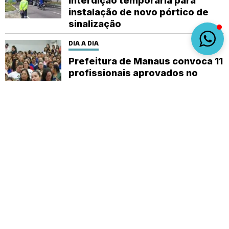
interdição temporária para
instalação de novo pórtico de
sinalização
DIA A DIA
Prefeitura de Manaus convoca 11
profissionais aprovados no
concurso da Semsa
Sobre
Expediente
(92) 9 8482-1414