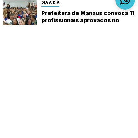
DIA A DIA
Prefeitura de Manaus convoca 11
profissionais aprovados no
concurso da Semsa
Sobre
Expediente
(92) 9 8482-1414
empautanet@gmail.com
CNPJ 29.008.396/0001-03
© 2019-2026 - Em Pauta Online - Todos os