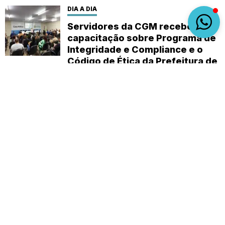
DIA A DIA
Servidores da CGM recebem
capacitação sobre Programa de
Integridade e Compliance e o
Código de Ética da Prefeitura de
Manaus
Sobre
Expediente
(92) 9 8482-1414
empautanet@gmail.com