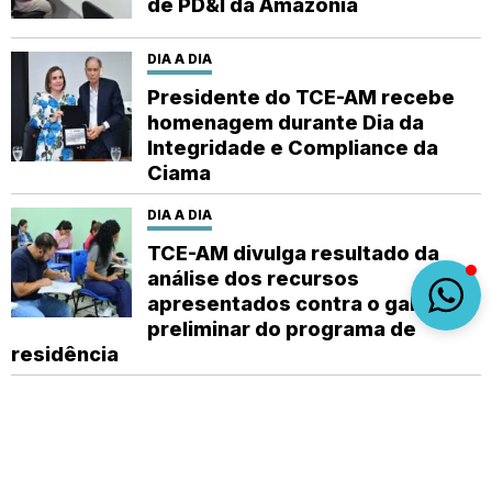
de PD&I da Amazônia
DIA A DIA
Presidente do TCE-AM recebe
homenagem durante Dia da
Integridade e Compliance da
Ciama
DIA A DIA
TCE-AM divulga resultado da
análise dos recursos
apresentados contra o gabarito
preliminar do programa de
residência
DIA A DIA
Abastecimento de água em
Manaus deve ser normalizado
em até 48 horas